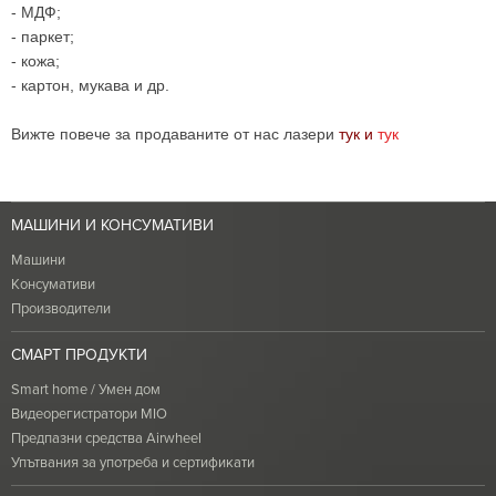
- МДФ;
- паркет;
- кожа;
- картон, мукава и др.
Вижте повече за продаваните от нас лазери
тук
и
тук
МАШИНИ И КОНСУМАТИВИ
Машини
Консумативи
Производители
СМАРТ ПРОДУКТИ
Smart home / Умен дом
Видеорегистратори MIO
Предпазни средства Airwheel
Упътвания за употреба и сертификати