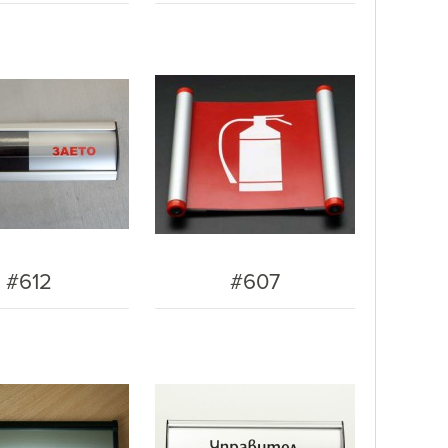
#612
#607