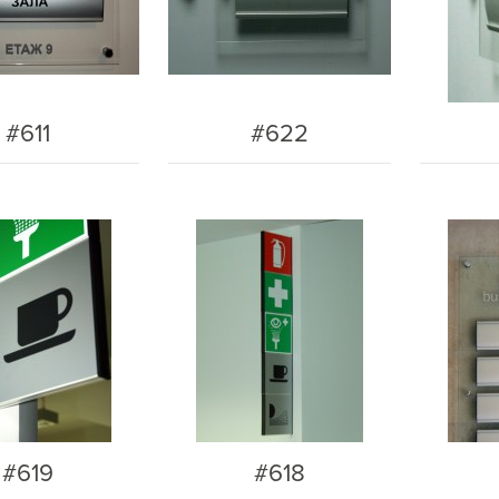
#611
#622
#619
#618