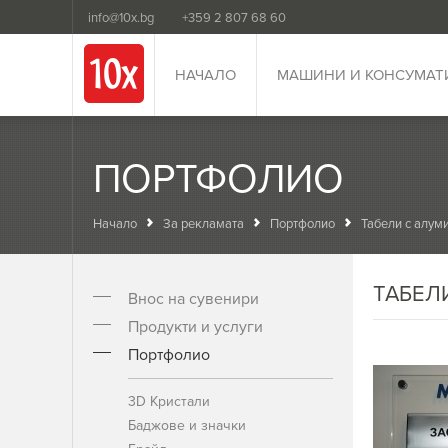
info@10x.bg
+359 2 807 68 60
НАЧАЛО
МАШИНИ И КОНСУМАТ
ПОРТФОЛИО
Начало
За рекламата
Портфолио
Табели с алум
ТАБЕЛ
Внос на сувенири
Продукти и услуги
Портфолио
3D Кристали
Баджове и значки