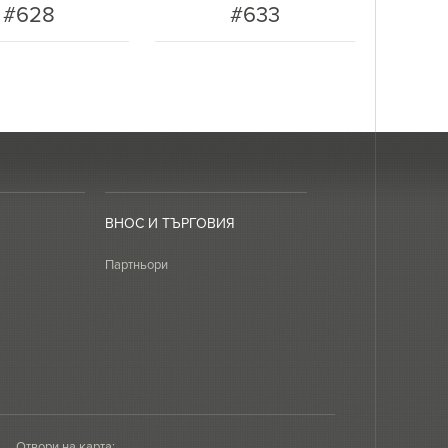
#628
#633
ВНОС И ТЪРГОВИЯ
Партньори
Отвори на карта: