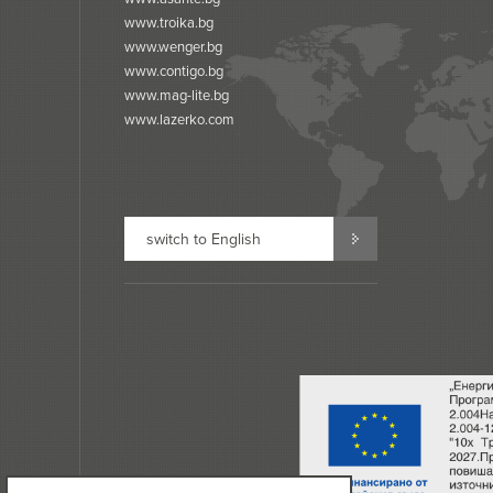
www.troika.bg
www.wenger.bg
www.contigo.bg
www.mag-lite.bg
www.lazerko.com
switch to English