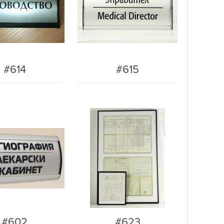
#614
#615
#602
#623