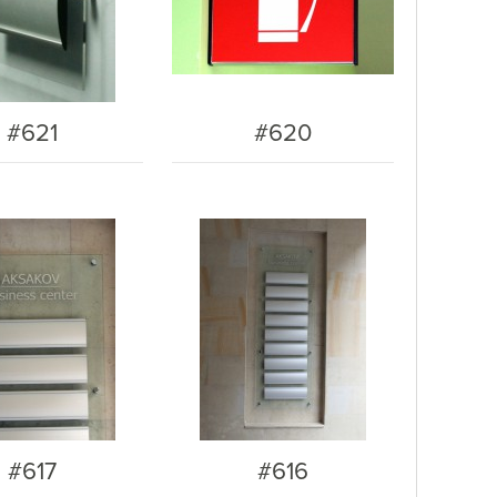
#621
#620
#617
#616