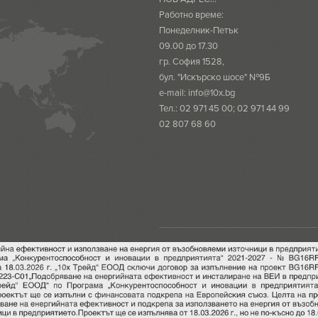
Работно време:
Понеделник-Петък
09.00 до 17.30
гр. София 1528,
бул. "Искърско шосе" №9Б
e-mail:
info@10x.bg
Тел.: 02 971 45 00; 02 971 44 99
02 807 68 60