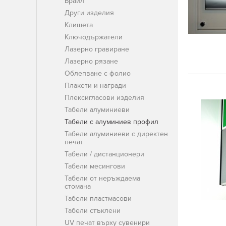
Брайл
Други изделия
Клишета
Ключодържатели
Лазерно гравиране
Лазерно рязане
Облепване с фолио
Плакети и награди
Плексигласови изделия
Табели алуминиеви
Табели с алуминиев профил
Табели алуминиеви с директен
печат
Табели / дистанционери
Табели месингови
Табели от неръждаема
стомана
Табели пластмасови
Табели стъклени
UV печат върху сувенири