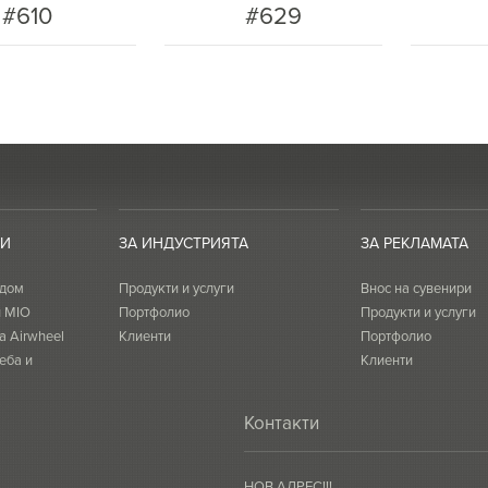
#610
#629
ТИ
ЗА ИНДУСТРИЯТА
ЗА РЕКЛАМАТА
 дом
Продукти и услуги
Внос на сувенири
и MIO
Портфолио
Продукти и услуги
а Airwheel
Клиенти
Портфолио
еба и
Клиенти
Контакти
НОВ АДРЕС!!!