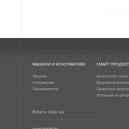
МАШИНИ И КОНСУМАТИВИ
СМАРТ ПРОДУК
Машини
Smart home / Умен
Консумативи
Видеорегистратор
Производители
Предпазни средств
Упътвания за употр
сертификати
Вижте още на
www.asante.bg