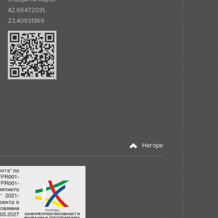
42.66472031,
23.40931369
Нагоре