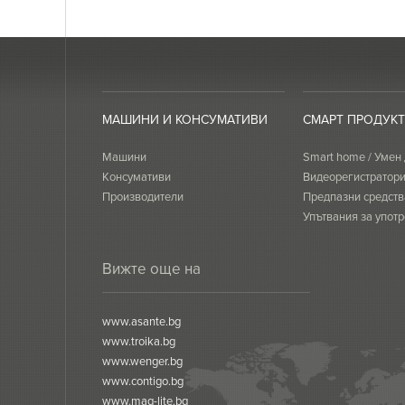
МАШИНИ И КОНСУМАТИВИ
СМАРТ ПРОДУК
Машини
Smart home / Умен
Консумативи
Видеорегистратор
Производители
Предпазни средств
Упътвания за употр
сертификати
Вижте още на
www.asante.bg
www.troika.bg
www.wenger.bg
www.contigo.bg
www.mag-lite.bg