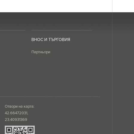
ВНОС И ТЪРГОВИЯ
Партньори
Отвори на карта:
42.66472031,
23.40931369