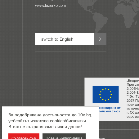
www.lazerko.com
switch to English
За подобряване достъпността до 10x.bg,
уебсайтът използва cookies/бисквитки.
В тях не съхраняваме лични данни!
Съгласен съм
Повече информация