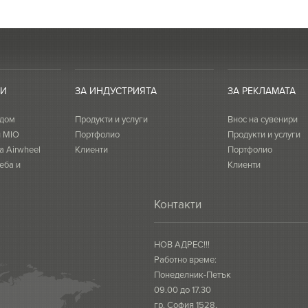
ТИ
ЗА ИНДУСТРИЯТА
ЗА РЕКЛАМАТА
 дом
Продукти и услуги
Внос на сувенири
и MIO
Портфолио
Продукти и услуги
а Airwheel
Клиенти
Портфолио
еба и
Клиенти
Контакти
НОВ АДРЕС!!!
Работно време:
Понеделник-Петък
09.00 до 17.30
гр. София 1528,