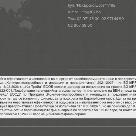
бул. "Искърско шосе" №9Б
e-mail:
info@10x.bg
Тел.: 02 971 45 00; 02 971 44 99
02 807 68 60