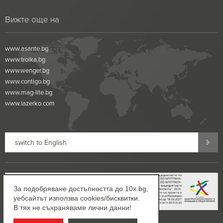
Вижте още на
www.asante.bg
www.troika.bg
www.wenger.bg
www.contigo.bg
www.mag-lite.bg
www.lazerko.com
switch to English
За подобряване достъпността до 10x.bg,
уебсайтът използва cookies/бисквитки.
В тях не съхраняваме лични данни!