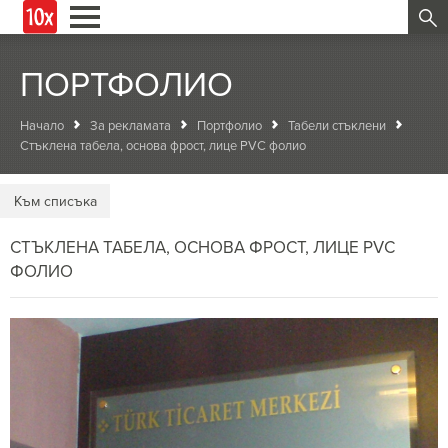
ПОРТФОЛИО
Начало
За рекламата
Портфолио
Табели стъклени
Стъклена табела, основа фрост, лице PVC фолио
Kъм списъка
СТЪКЛЕНА ТАБЕЛА, ОСНОВА ФРОСТ, ЛИЦЕ PVC
ФОЛИО