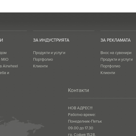
ТИ
ЗА ИНДУСТРИЯТА
ЗА РЕКЛАМАТА
 дом
Продукти и услуги
Внос на сувенири
и MIO
Портфолио
Продукти и услуги
а Airwheel
Клиенти
Портфолио
еба и
Клиенти
Контакти
НОВ АДРЕС!!!
Работно време:
Понеделник-Петък
09.00 до 17.30
гр. София 1528,