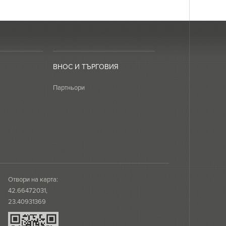
ВНОС И ТЪРГОВИЯ
Партньори
Отвори на карта:
42.66472031,
23.40931369