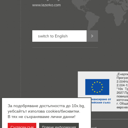
www.lazerko.com
switch to English
За подобряване достъпността до 10x.bg,
уебсайтът използва cookies/бисквитки.
В тях не съхраняваме лични данни!
Съгласен съм
Повече информация