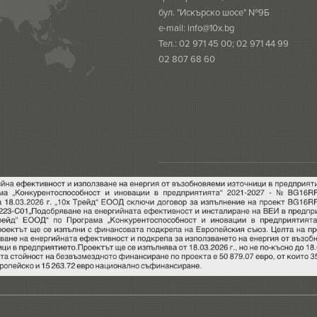
бул. "Искърско шосе" №9Б
e-mail:
info@10x.bg
Тел.: 02 971 45 00; 02 971 44 99
02 807 68 60