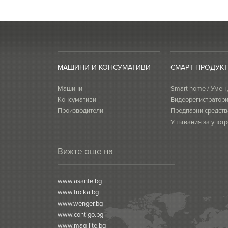
МАШИНИ И КОНСУМАТИВИ
СМАРТ ПРОДУК
Машини
Smart home / Умен
Консумативи
Видеорегистратор
Производители
Предпазни средств
Упътвания за употр
сертификати
Вижте още на
www.asante.bg
www.troika.bg
www.wenger.bg
www.contigo.bg
www.mag-lite.bg