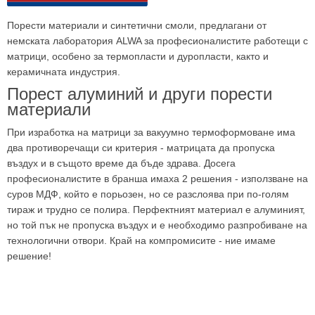
Порести материали и синтетични смоли, предлагани от
немската лаборатория ALWA за професионалистите работещи с
матрици, особено за термопласти и дуропласти, както и
керамичната индустрия.
Порест алуминий и други порести
материали
При изработка на матрици за вакуумно термоформоване има
два противоречащи си критерия - матрицата да пропуска
въздух и в същото време да бъде здрава. Досега
професионалистите в бранша имаха 2 решения - използване на
суров МДФ, който е порьозен, но се разслоява при по-голям
тираж и трудно се полира. Перфектният материал е алуминият,
но той пък не пропуска въздух и е необходимо разпробиване на
технологични отвори. Край на компромисите - ние имаме
решение!