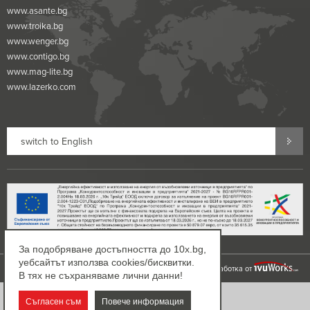
www.asante.bg
www.troika.bg
www.wenger.bg
www.contigo.bg
www.mag-lite.bg
www.lazerko.com
switch to English
За подобряване достъпността до 10x.bg,
уебсайтът използва cookies/бисквитки.
©2002-2026 10x.bg. Всички права запазени!
Дизайн и разработка от
В тях не съхраняваме лични данни!
Съгласен съм
Повече информация