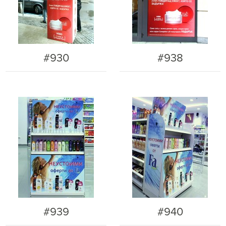
#930
#938
#939
#940