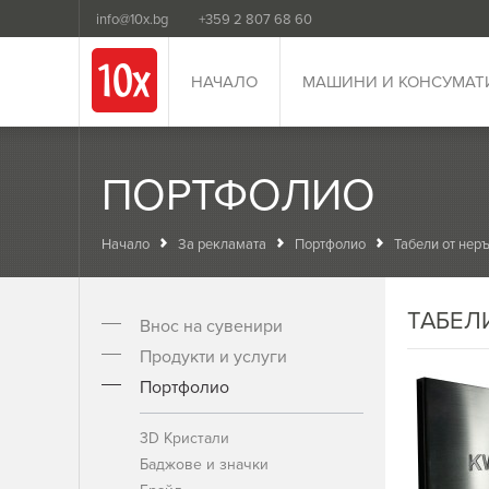
info@10x.bg
+359 2 807 68 60
НАЧАЛО
МАШИНИ И КОНСУМАТ
ПОРТФОЛИО
Начало
За рекламата
Портфолио
Табели от нер
ТАБЕЛ
Внос на сувенири
Продукти и услуги
Портфолио
3D Кристали
Баджове и значки