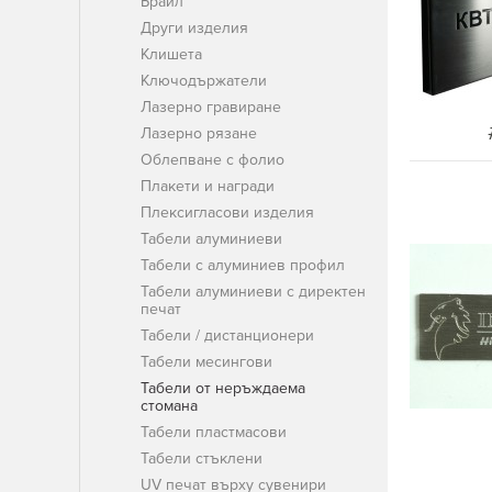
Брайл
Други изделия
Клишета
Ключодържатели
Лазерно гравиране
Лазерно рязане
Облепване с фолио
Плакети и награди
Плексигласови изделия
Табели алуминиеви
Табели с алуминиев профил
Табели алуминиеви с директен
печат
Табели / дистанционери
Табели месингови
Табели от неръждаема
стомана
Табели пластмасови
Табели стъклени
UV печат върху сувенири