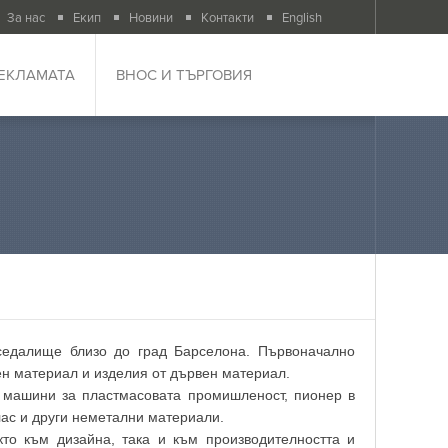
За нас
Екип
Новини
Контакти
English
РЕКЛАМАТА
ВНОС И ТЪРГОВИЯ
седалище близо до град Барселона. Първоначално
н материал и изделия от дървен материал.
 машини за пластмасовата промишленост, пионер в
лас и други неметални материали.
то към дизайна, така и към производителността и