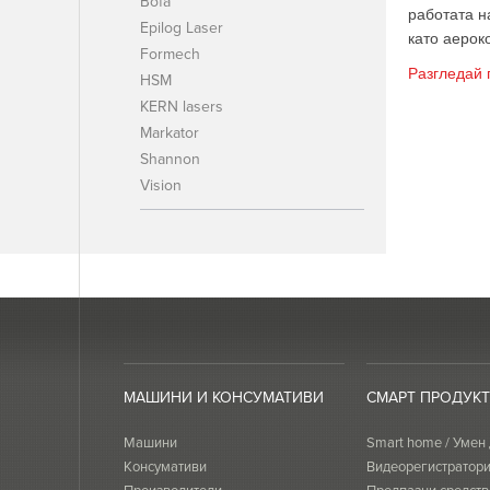
Bofa
работата н
Epilog Laser
като аерок
Formech
Разгледай 
HSM
KERN lasers
Markator
Shannon
Vision
МАШИНИ И КОНСУМАТИВИ
СМАРТ ПРОДУК
Машини
Smart home / Умен
Консумативи
Видеорегистратор