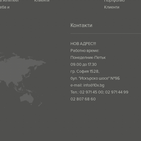
а Airwheel
Клиенти
Портфолио
еба и
Клиенти
Контакти
НОВ АДРЕС!!!
Работно време:
Понеделник-Петък
09.00 до 17.30
гр. София 1528,
бул. "Искърско шосе" №9Б
e-mail:
info@10x.bg
Тел.: 02 971 45 00; 02 971 44 99
02 807 68 60