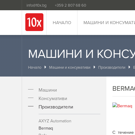
info@10x.bg
+359 2 807 68 60
НАЧАЛО
МАШИНИ И КОНСУМАТ
МАШИНИ И КОНС
Начало
Машини и консумативи
Производители
BERMA
Машини
Консумативи
Производители
AXYZ Automation
Bermaq
С течение