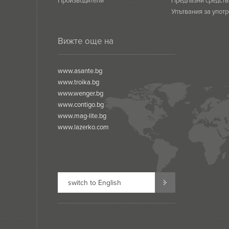
Производители
Предпазни средств
Упътвания за употр
сертификати
Вижте още на
www.asante.bg
www.troika.bg
www.wenger.bg
www.contigo.bg
www.mag-lite.bg
www.lazerko.com
switch to English