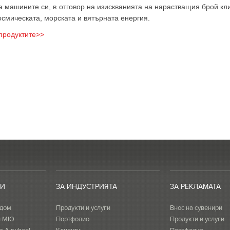
а машините си, в отговор на изискванията на нарастващия брой кл
осмическата, морската и вятърната енергия.
продуктите>>
ТИ
ЗА ИНДУСТРИЯТА
ЗА РЕКЛАМАТА
 дом
Продукти и услуги
Внос на сувенири
и MIO
Портфолио
Продукти и услуги