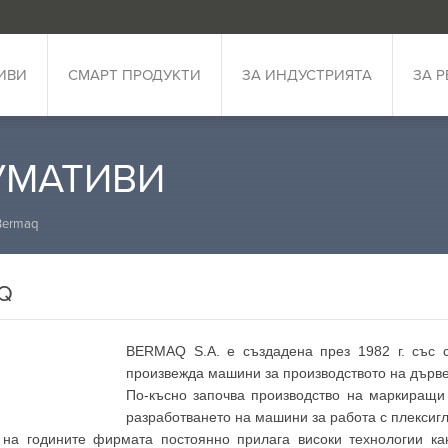
ИВИ
СМАРТ ПРОДУКТИ
ЗА ИНДУСТРИЯТА
ЗА 
УМАТИВИ
Bermaq
Q
BERMAQ S.A. е създадена през 1982 г. със 
произвежда машини за производството на дърве
По-късно започва производство на маркиращи
разработването на машини за работа с плексиг
 на годините фирмата постоянно прилага високи технологии как