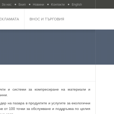
За нас
Екип
Новини
Контакти
English
РЕКЛАМАТА
ВНОС И ТЪРГОВИЯ
кти и системи за компресиране на материали и
анни.
ер на пазара в продуктите и услугите за екологични
че от 100 точки за обслужване и поддръжка по целия