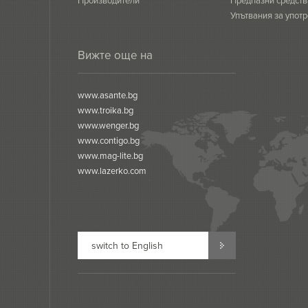
Производители
Предпазни средств
Упътвания за употр
сертификати
Вижте още на
www.asante.bg
www.troika.bg
www.wenger.bg
www.contigo.bg
www.mag-lite.bg
www.lazerko.com
switch to English