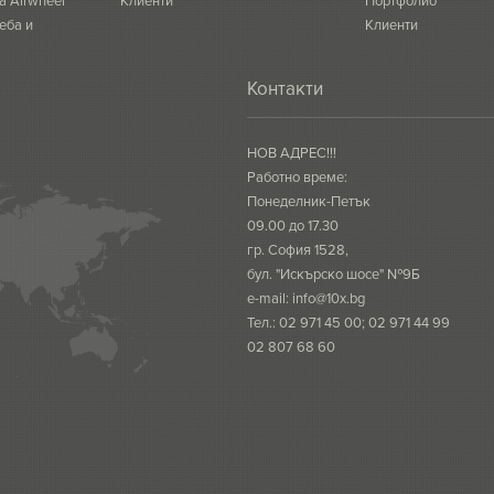
а Airwheel
Клиенти
Портфолио
еба и
Клиенти
Контакти
НОВ АДРЕС!!!
Работно време:
Понеделник-Петък
09.00 до 17.30
гр. София 1528,
бул. "Искърско шосе" №9Б
e-mail:
info@10x.bg
Тел.: 02 971 45 00; 02 971 44 99
02 807 68 60