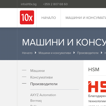
info@10x.bg
+359 2 807 68 60
НАЧАЛО
МАШИНИ И КОНСУМАТ
МАШИНИ И КОНС
Начало
Машини и консумативи
Производители
HSM
Машини
Консумативи
Производители
AXYZ Automation
Благодарен
Bermaq
технологии