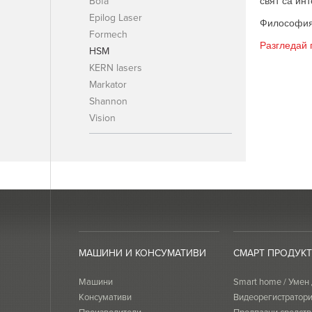
Bofa
свят са ин
Epilog Laser
Философият
Formech
Разгледай 
HSM
KERN lasers
Markator
Shannon
Vision
МАШИНИ И КОНСУМАТИВИ
СМАРТ ПРОДУК
Машини
Smart home / Умен
Консумативи
Видеорегистратор