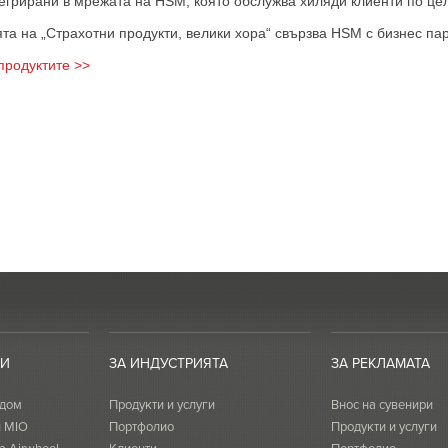
тегрирани в мрежата на HSM, която обслужва хиляди клиенти по цел
а на „Страхотни продукти, велики хора“ свързва HSM с бизнес парт
продуктите >>
ТИ
ЗА ИНДУСТРИЯТА
ЗА РЕКЛАМАТА
 дом
Продукти и услуги
Внос на сувенири
и MIO
Портфолио
Продукти и услуги