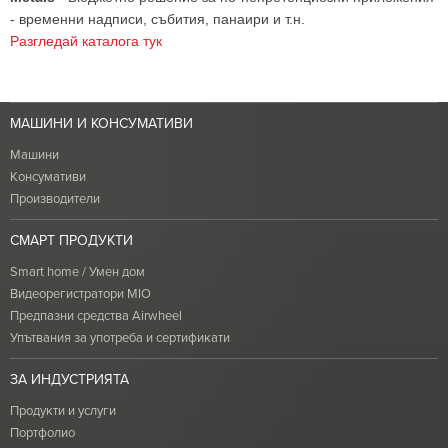
- временни надписи, събития, панаири и т.н.
Разгледай каталога тук
МАШИНИ И КОНСУМАТИВИ
Машини
Консумативи
Производители
СМАРТ ПРОДУКТИ
Smart home / Умен дом
Видеорегистратори MIO
Предпазни средства Airwheel
Упътвания за употреба и сертификати
ЗА ИНДУСТРИЯТА
Продукти и услуги
Портфолио