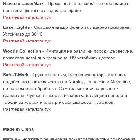
Reverse LaserMark
- Прозрачна повърхност без отблясъци с
наситени цветове за задно гравиране.
Разгледай каталога тук
Laser Lights
- Самозалепващо фолио за лазерно гравиране.
0
Устойчиво до 80
С
Разгледай каталога тук
Woods Collection
- Имитация на различни породи дървесина,
позволява детайлно гравиране, UV устойчиви цветове.
Разгледай каталога тук
Safe-T-Mark
- Трудно запалим, електроизолатор - материал,
подобен по своите качества на Norplex, Lamacoid и Melamine,
но по-лесен за обработка. Само за механично рязане и
гравиране. Чудесен избор за изработка на лицеви панели и
табели за кораби и електрически шкафове. Трислоен.
Разгледай каталога тук
Made in China
Metals
- Бюджетно решение за по-непретенциозни приложения