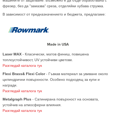
машините от зацапване. Възможно е да бъде обработвана с
фрезер, без да "замазва" среза, отделяйки хубава стружка.
В зависимост от предназначението и бюджета, предлагаме:
Made in USA
Laser MAX
- Класически, матов финиш, повишена
топлоустойчивост, UV устойчиви цветове.
Разгледай каталога тук
Flexi Brass& Flexi Color
- Гъвкав материал за увиване около
цилиндрични повърхности. Особено подходящ за купи и
награди.
Разгледай каталога тук
Metalgraph Plus
- Сатинирана повърхност на основата,
устойчив на атмосферни влияния.
Разгледай каталога тук