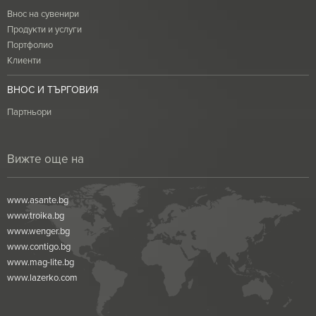
Внос на сувенири
Продукти и услуги
Портфолио
Клиенти
ВНОС И ТЪРГОВИЯ
Партньори
Вижте още на
www.asante.bg
www.troika.bg
www.wenger.bg
www.contigo.bg
www.mag-lite.bg
www.lazerko.com